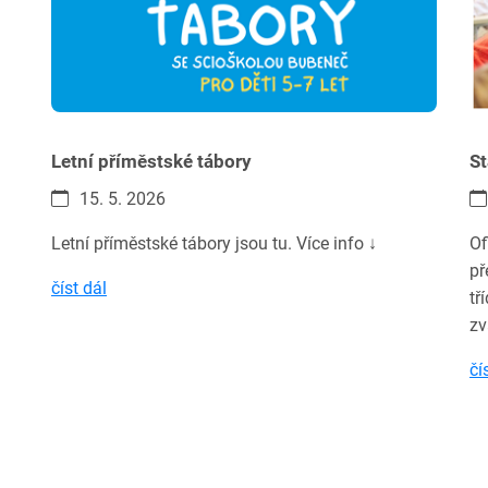
Letní příměstské tábory
St
15. 5. 2026
Letní příměstské tábory jsou tu. Více info ↓
Of
př
číst dál
tř
zv
čí