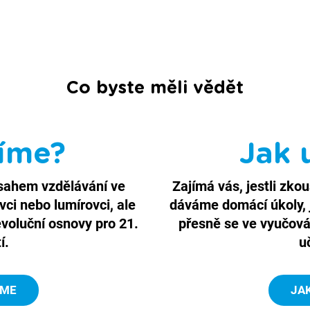
Co byste měli vědět
íme?
Jak 
bsahem vzdělávání ve
Zajímá vás, jestli zko
ci nebo lumírovci, ale
dáváme domácí úkoly, j
evoluční osnovy pro 21.
přesně se ve vyučován
tí.
u
ÍME
JA