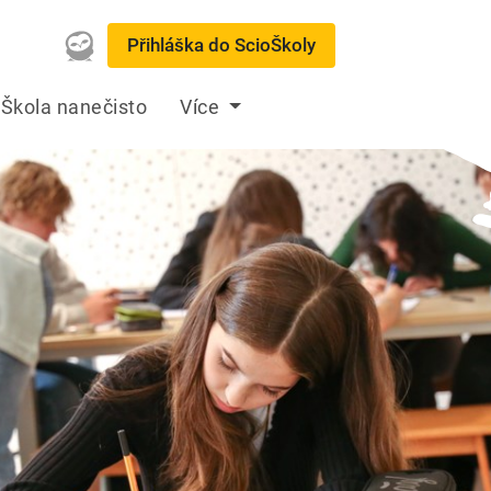
Přihláška do ScioŠkoly
oŠkola nanečisto
Více