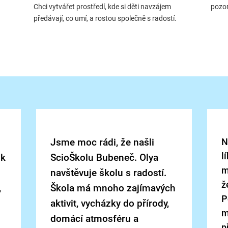
Chci vytvářet prostředí, kde si děti navzájem
pozor
předávají, co umí, a rostou společně s radostí.
Jsme moc rádi, že našli
N
l
 k
ScioŠkolu Bubeneč. Olya
m
navštěvuje školu s radostí.
ž
,
Škola má mnoho zajímavých
P
aktivit, vycházky do přírody,
m
domácí atmosféru a
p