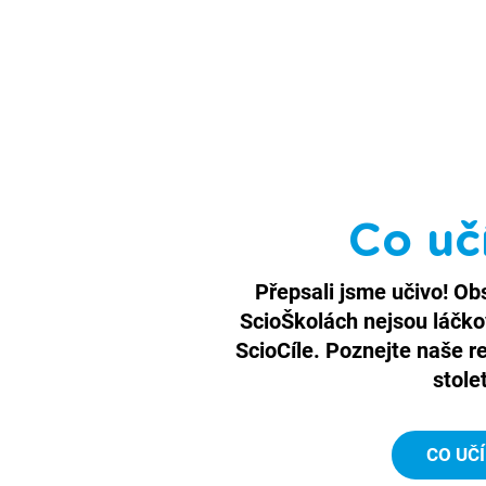
Co uč
Přepsali jsme učivo! O
ScioŠkolách nejsou láčkov
ScioCíle. Poznejte naše r
stole
CO UČ