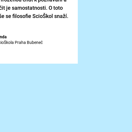
utváření. Dcera je
čit je samostatnosti. O toto
průvodců, líbí se ná
respekt, se kterým
še se filosofie ScioŠkol snaží.
přistupují.
inda
Marek
cioŠkola Praha Bubeneč
ScioŠkola Praha Bu