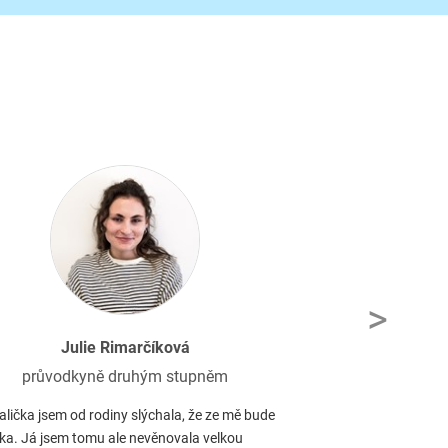
>
Julie Rimarčíková
Ivo
průvodkyně druhým stupněm
asist
lička jsem od rodiny slýchala, že ze mě bude
Jsem moc ráda, že mů
lka. Já jsem tomu ale nevěnovala velkou
podporuje inovativní