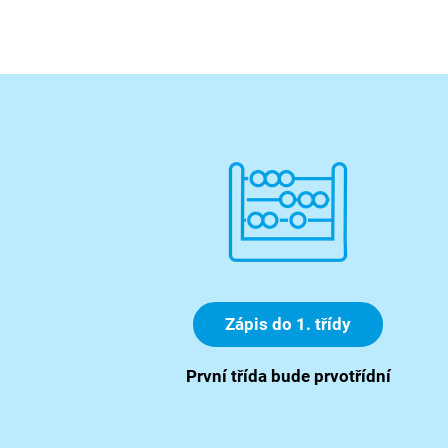
Zápis do 1. třídy
První třída bude prvotřídní