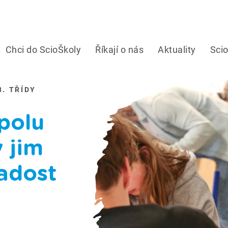
Chci do ScioŠkoly
Říkají o nás
Aktuality
Sci
8. TŘÍDY
polu
y jim
radost