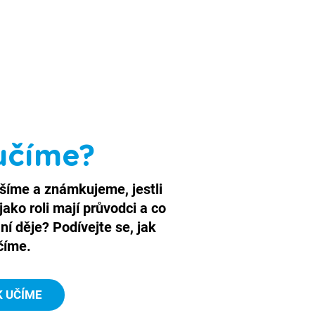
učíme?
ušíme a známkujeme, jestli
ako roli mají průvodci a co
í děje? Podívejte se, jak
číme.
K UČÍME