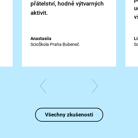
přátelství, hodně výtvarných
u
aktivit.
v
Anastasiia
L
ScioŠkola Praha Bubeneč
S
předchozí
následující
Všechny zkušenosti