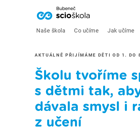
Naše škola
Co učíme
Jak učíme
AKTUÁLNĚ PŘIJÍMÁME DĚTI OD 1. DO 
Školu tvoříme s
s dětmi tak, ab
dávala smysl i 
z učení