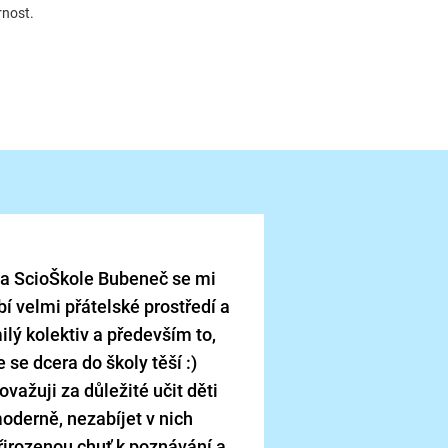
nost.
spolupráci, empatii a
prostředí mě motivuje
Školu jsme si vybra
a ScioŠkole Bubeneč se mi
osobnosti dítěte. D
íbí velmi přátelské prostředí a
co nastoupila do
ilý kolektiv a především to,
spokojenější a sebe
e se dcera do školy těší :)
radost, když se vaš
školy. Vnímali jsme
ovažuji za důležité učit děti
skutečnost, že jde
oderně, nezabíjet v nich
školu, kde mají děti
řirozenou chuť k poznávání a