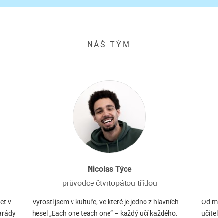
NÁŠ TÝM
Nicolas Týce
průvodce čtvrtopátou třídou
et v
Vyrostl jsem v kultuře, ve které je jedno z hlavních
Od ma
arády
hesel „Each one teach one“ – každý učí každého.
učite